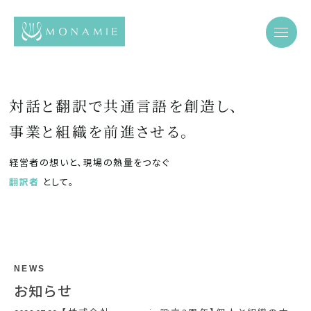
対
話
と
翻
訳
で
共
通
言
語
を
創
造
し
、
事
業
と
組
織
を
前
進
さ
せ
る
。
経営者の想いと、現場の熱量をつなぐ
Scroll
翻訳者
として。
NEWS
お知らせ