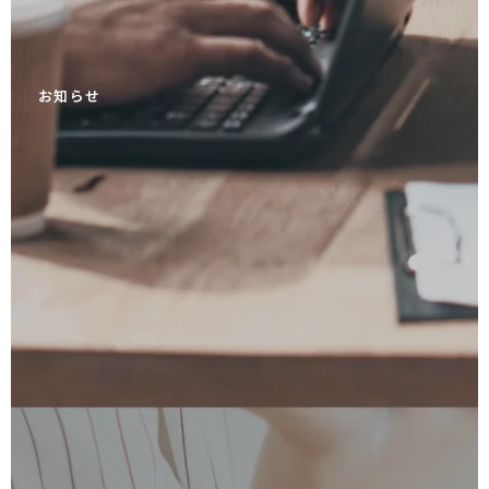
お
知
ら
せ